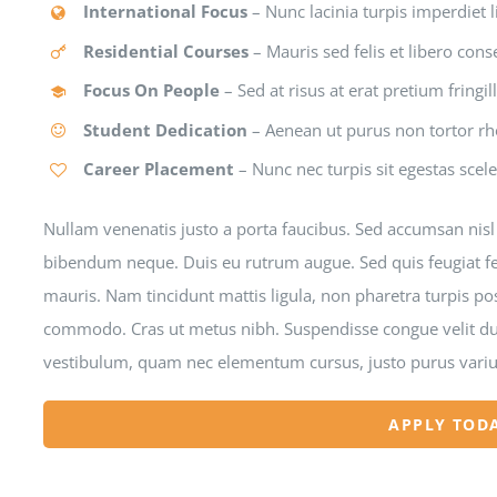
International Focus
– Nunc lacinia turpis imperdiet 
Residential Courses
– Mauris sed felis et libero conse
Focus On People
– Sed at risus at erat pretium fringil
Student Dedication
– Aenean ut purus non tortor 
Career Placement
– Nunc nec turpis sit egestas scele
Nullam venenatis justo a porta faucibus. Sed accumsan nisl eg
bibendum neque. Duis eu rutrum augue. Sed quis feugiat fe
mauris. Nam tincidunt mattis ligula, non pharetra turpis po
commodo. Cras ut metus nibh. Suspendisse congue velit dui
vestibulum, quam nec elementum cursus, justo purus varius 
APPLY TOD