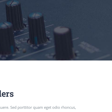
ders
uere. Sed porttitor quam eget odio rhoncus,