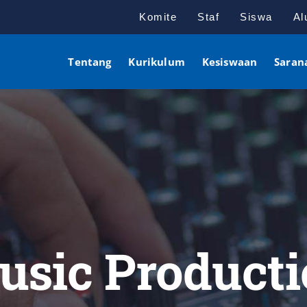
Komite
Staf
Siswa
Al
Tentang
Kurikulum
Kesiswaan
Saran
usic Producti