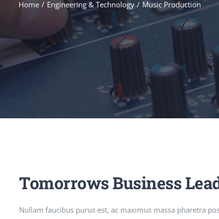
Home
Engineering & Technology
Music Production
Tomorrows Business Lea
Nullam faucibus purus est, ac maximus massa pharetra pos