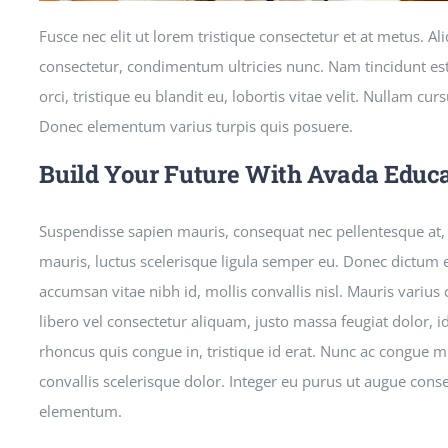
Fusce nec elit ut lorem tristique consectetur et at metus. A
consectetur, condimentum ultricies nunc. Nam tincidunt est
orci, tristique eu blandit eu, lobortis vitae velit. Nullam curs
Donec elementum varius turpis quis posuere.
Build Your Future With Avada Educ
Suspendisse sapien mauris, consequat nec pellentesque at, p
mauris, luctus scelerisque ligula semper eu. Donec dictum et 
accumsan vitae nibh id, mollis convallis nisl. Mauris varius
libero vel consectetur aliquam, justo massa feugiat dolor, id
rhoncus quis congue in, tristique id erat. Nunc ac congue mi
convallis scelerisque dolor. Integer eu purus ut augue conse
elementum.