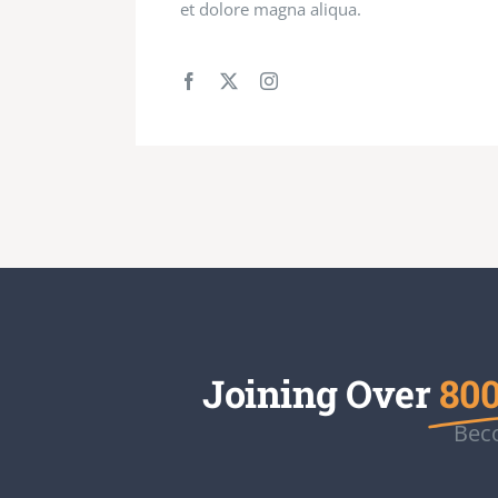
et dolore magna aliqua.
Joining Over
800
Beco