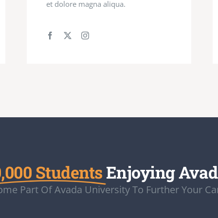
et dolore magna aliqua.
,000 Students
Enjoying Ava
me Part Of Avada University To Further Your Ca