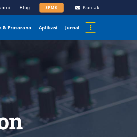
umni
Blog
SPMB
Kontak
a & Prasarana
Aplikasi
Jurnal
on