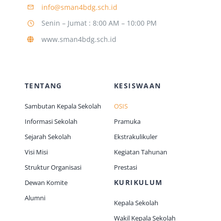
info@sman4bdg.sch.id
Senin – Jumat : 8:00 AM – 10:00 PM
Jurnal
www.sman4bdg.sch.id
Kegiatan Tahunan
TENTANG
KESISWAAN
kontak
Sambutan Kepala Sekolah
OSIS
Informasi Sekolah
Pramuka
Siswa
Sejarah Sekolah
Ekstrakulikuler
Visi Misi
Kegiatan Tahunan
Data Siswa
Struktur Organisasi
Prestasi
KURIKULUM
Dewan Komite
staf Sekolah
Alumni
Kepala Sekolah
Wakil Kepala Sekolah