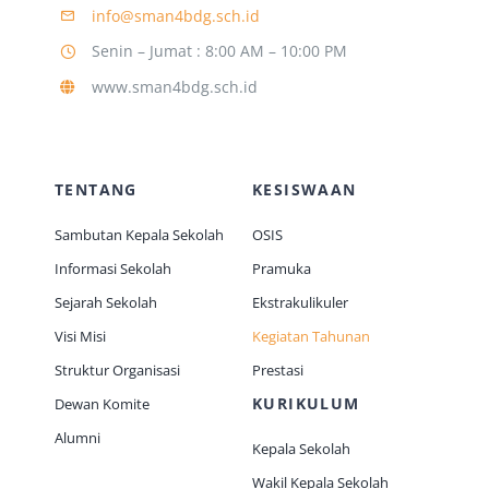
info@sman4bdg.sch.id
Senin – Jumat : 8:00 AM – 10:00 PM
Jurnal
www.sman4bdg.sch.id
Kegiatan Tahunan
TENTANG
KESISWAAN
kontak
Sambutan Kepala Sekolah
OSIS
Informasi Sekolah
Pramuka
Siswa
Sejarah Sekolah
Ekstrakulikuler
Visi Misi
Kegiatan Tahunan
Data Siswa
Struktur Organisasi
Prestasi
KURIKULUM
Dewan Komite
staf Sekolah
Alumni
Kepala Sekolah
Wakil Kepala Sekolah