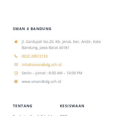
Sejarah Sekolah
Visi Misi
SMAN 4 BANDUNG
Jl. Gardujati No.20, Kb. Jeruk, Kec. Andir, Kota
Struktur Organisasi
Bandung, Jawa Barat 40181
(022) 20512133
Dewan Komite
info@sman4bdg.sch.id
Senin – Jumat : 8:00 AM – 10:00 PM
Alumni
www.sman4bdg.sch.id
TENTANG
KESISWAAN