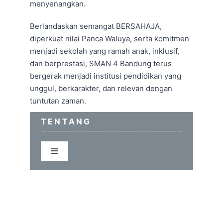
menyenangkan.
Berlandaskan semangat BERSAHAJA,
diperkuat nilai Panca Waluya, serta komitmen
menjadi sekolah yang ramah anak, inklusif,
dan berprestasi, SMAN 4 Bandung terus
bergerak menjadi institusi pendidikan yang
unggul, berkarakter, dan relevan dengan
tuntutan zaman.
TENTANG
Toggle
Navigation
Sambutan Kepala Sekolah
Informasi Sekolah