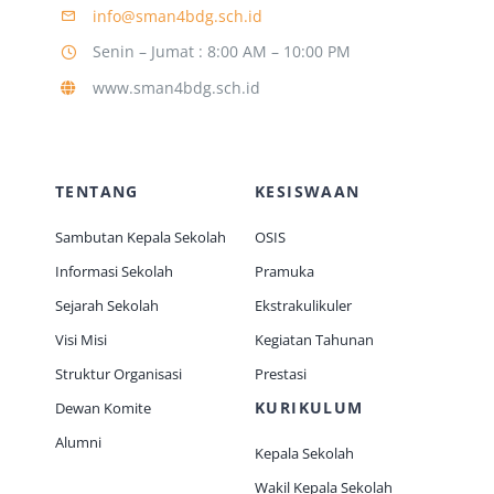
info@sman4bdg.sch.id
Senin – Jumat : 8:00 AM – 10:00 PM
Jurnal
www.sman4bdg.sch.id
Kegiatan Tahunan
TENTANG
KESISWAAN
kontak
Sambutan Kepala Sekolah
OSIS
Informasi Sekolah
Pramuka
Siswa
Sejarah Sekolah
Ekstrakulikuler
Visi Misi
Kegiatan Tahunan
Data Siswa
Struktur Organisasi
Prestasi
KURIKULUM
Dewan Komite
staf Sekolah
Alumni
Kepala Sekolah
Wakil Kepala Sekolah