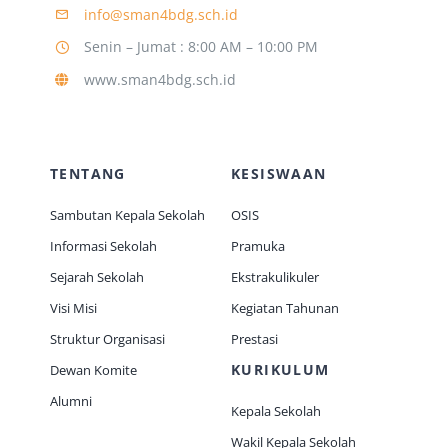
info@sman4bdg.sch.id
Senin – Jumat : 8:00 AM – 10:00 PM
Jurnal
www.sman4bdg.sch.id
Kegiatan Tahunan
TENTANG
KESISWAAN
kontak
Sambutan Kepala Sekolah
OSIS
Informasi Sekolah
Pramuka
Siswa
Sejarah Sekolah
Ekstrakulikuler
Visi Misi
Kegiatan Tahunan
Data Siswa
Struktur Organisasi
Prestasi
KURIKULUM
Dewan Komite
staf Sekolah
Alumni
Kepala Sekolah
Wakil Kepala Sekolah