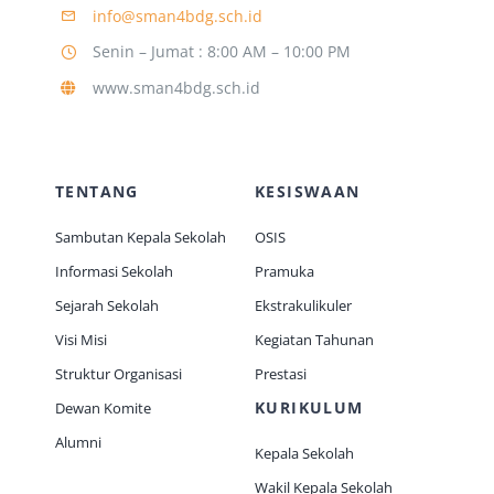
info@sman4bdg.sch.id
Senin – Jumat : 8:00 AM – 10:00 PM
Jurnal
www.sman4bdg.sch.id
Kegiatan Tahunan
TENTANG
KESISWAAN
kontak
Sambutan Kepala Sekolah
OSIS
Informasi Sekolah
Pramuka
Siswa
Sejarah Sekolah
Ekstrakulikuler
Visi Misi
Kegiatan Tahunan
Data Siswa
Struktur Organisasi
Prestasi
KURIKULUM
Dewan Komite
staf Sekolah
Alumni
Kepala Sekolah
Wakil Kepala Sekolah