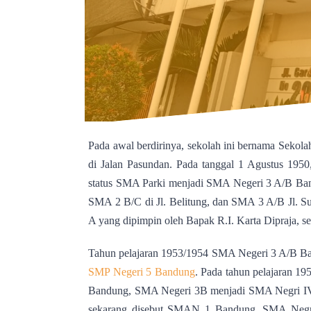
Pada awal berdirinya, sekolah ini bernama Sekol
di Jalan Pasundan. Pada tanggal 1 Agustus 19
status SMA Parki menjadi SMA Negeri 3 A/B Ban
SMA 2 B/C di Jl. Belitung, dan SMA 3 A/B Jl. 
A yang dipimpin oleh Bapak R.I. Karta Dipraja, 
Tahun pelajaran 1953/1954 SMA Negeri 3 A/B Ba
SMP Negeri 5 Bandung
.
Pada tahun pelajaran 1
Bandung, SMA Negeri 3B menjadi SMA Negri IV
sekarang disebut SMAN 1 Bandung. SMA Negri