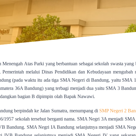
ah Menengah Atas Parki yang berbantuan sebagai sekolah swasta yang 
50, Pemerintah melalui Dinas Pendidikan dan Kebudayaan mengubah
dung (pada waktu itu ada tiga SMA Negeri di Bandung, yaitu SMA 
Sumatera 36A Bandung) yang terbagi menjadi dua yaitu SMA 3 Bandu
sedangkan bagian B dipimpin olah Bapak Nawawi.
ndung berpindah ke Jalan Sumatra, menumpang di
SMP Negeri 2 Ba
956/1957 sekolah tersebut berganti nama. SMA Negri 3A menjadi SMA
B Bandung. SMA Negri IA Bandung selanjutnya menjadi SMA Neger
 IVB Bandung selanjutnya menjadi SMA Negeri IV yang sekarang