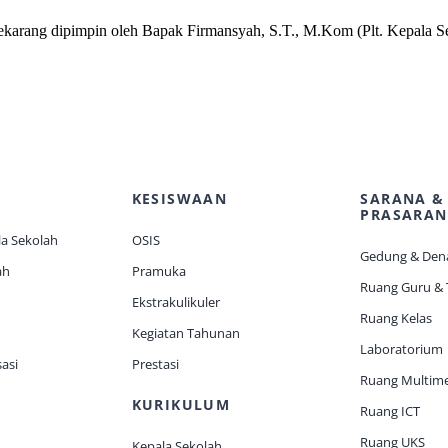
karang dipimpin oleh Bapak Firmansyah, S.T., M.Kom (Plt. Kepala S
KESISWAAN
SARANA &
PRASARAN
a Sekolah
OSIS
Gedung & Den
ah
Pramuka
Ruang Guru &
Ekstrakulikuler
Ruang Kelas
Kegiatan Tahunan
Laboratorium
asi
Prestasi
Ruang Multim
KURIKULUM
Ruang ICT
Ruang UKS
Kepala Sekolah