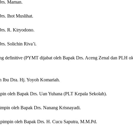
Drs. Maman.
s. Ihot Muslihat.
rs. R. Kiryodono.
s. Solichin Riva’i.
ng definitive (PYMT dijabat oleh Bapak Drs. Aceng Zenal dan PLH o
h Ibu Dra. Hj. Yoyoh Komariah.
mpin oleh Bapak Drs. Uan Yuhana (PLT Kepala Sekolah).
impin oleh Bapak Drs. Nanang Krisnayadi.
ipimpin oleh Bapak Drs. H. Cucu Saputra, M.M.Pd.