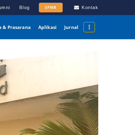
umni
Blog
SPMB
Kontak
a & Prasarana
Aplikasi
Jurnal