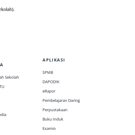
ekolah).
APLIKASI
A
SPMB
ah Sekolah
DAPODIK
 TU
eRapor
Pembelajaran Daring
Perpustakaan
edia
Buku Induk
Examio