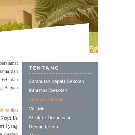
beralamat
TENTANG
 nama dan
1 B/C dan
Sambutan Kepala Sekolah
ng Bagian
Informasi Sekolah
Sejarah Sekolah
Visi Misi
ndung
dan
Struktur Organisasi
 Negri IA
i I yang
Dewan Komite
 disebut