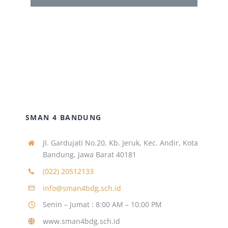
Navigation
Sambutan Kepala Sekolah
Informasi Sekolah
Sejarah Sekolah
Visi Misi
SMAN 4 BANDUNG
Jl. Gardujati No.20, Kb. Jeruk, Kec. Andir, Kota
Struktur Organisasi
Bandung, Jawa Barat 40181
(022) 20512133
Dewan Komite
info@sman4bdg.sch.id
Senin – Jumat : 8:00 AM – 10:00 PM
Alumni
www.sman4bdg.sch.id