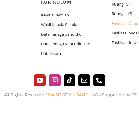
KURIKULUM
Ruang ICT
Ruang UKS
Kepala Sekolah
Fasilitas Olahr
Wakil Kepala Sekolah
Fasilitas Ibada
Data Tenaga pendidik
Fasilitas Umu
Data Tenaga Kependidikan
Data Siswa
 • All Rights Reserved
SMA NEGERI 4 BANDUNG
• Supported by
PT.