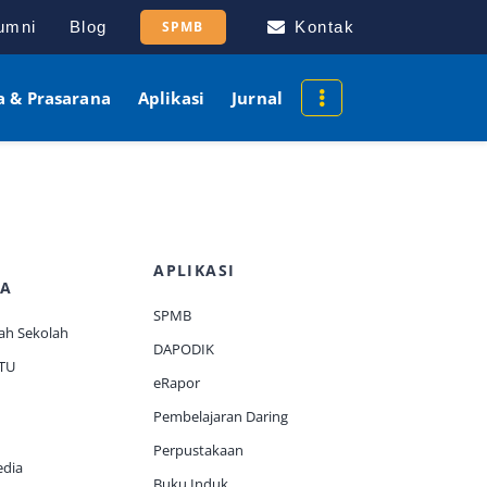
umni
Blog
SPMB
Kontak
a & Prasarana
Aplikasi
Jurnal
APLIKASI
A
SPMB
ah Sekolah
DAPODIK
 TU
eRapor
Pembelajaran Daring
Perpustakaan
edia
Buku Induk