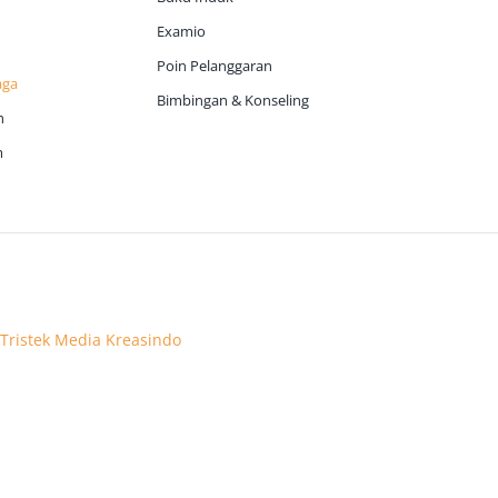
Examio
Poin Pelanggaran
aga
Bimbingan & Konseling
h
m
 Tristek Media Kreasindo