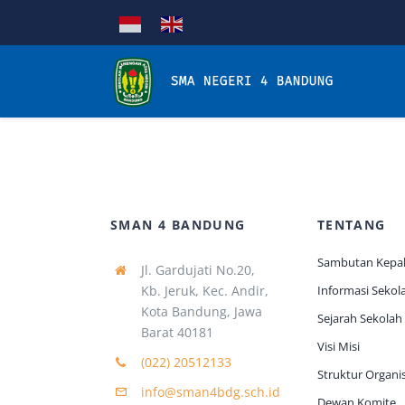
Skip
to
content
SMAN 4 BANDUNG
TENTANG
Sambutan Kepal
Jl. Gardujati No.20,
Kb. Jeruk, Kec. Andir,
Informasi Sekol
Kota Bandung, Jawa
Sejarah Sekolah
Barat 40181
Visi Misi
(022) 20512133
Struktur Organis
info@sman4bdg.sch.id
Dewan Komite