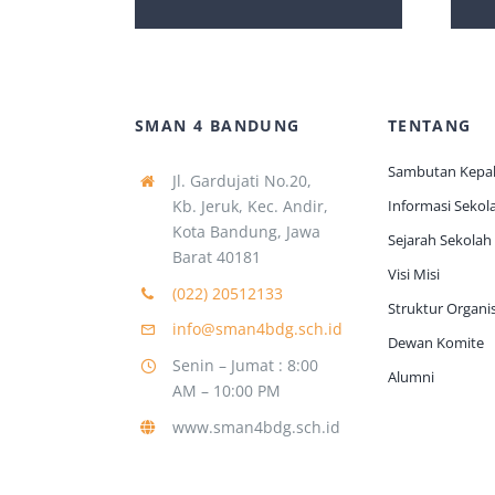
SMAN 4 BANDUNG
TENTANG
Sambutan Kepal
Jl. Gardujati No.20,
Kb. Jeruk, Kec. Andir,
Informasi Sekol
Kota Bandung, Jawa
Sejarah Sekolah
Barat 40181
Visi Misi
(022) 20512133
Struktur Organis
info@sman4bdg.sch.id
Dewan Komite
Senin – Jumat : 8:00
Alumni
AM – 10:00 PM
www.sman4bdg.sch.id