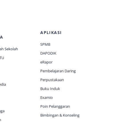
APLIKASI
A
SPMB
ah Sekolah
DAPODIK
 TU
eRapor
Pembelajaran Daring
Perpustakaan
edia
Buku Induk
Examio
Poin Pelanggaran
aga
Bimbingan & Konseling
h