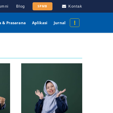
umni
Blog
SPMB
Kontak
a & Prasarana
Aplikasi
Jurnal