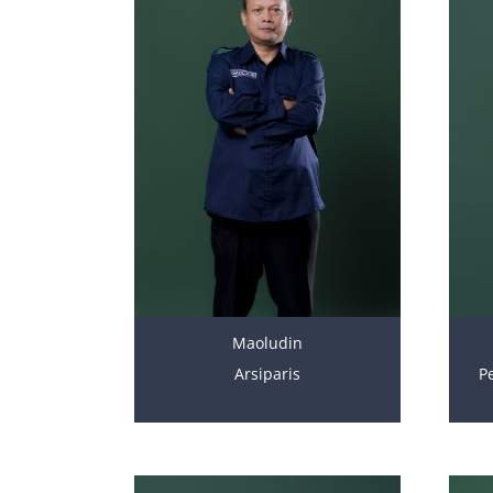
Maoludin
Arsiparis
P