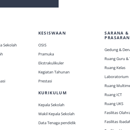
KESISWAAN
SARANA &
PRASARAN
a Sekolah
OSIS
Gedung & Den
ah
Pramuka
Ruang Guru &
Ekstrakulikuler
Ruang Kelas
Kegiatan Tahunan
Laboratorium
asi
Prestasi
Ruang Multim
KURIKULUM
Ruang ICT
Ruang UKS
Kepala Sekolah
Fasilitas Olahr
Wakil Kepala Sekolah
Fasilitas Ibada
Data Tenaga pendidik