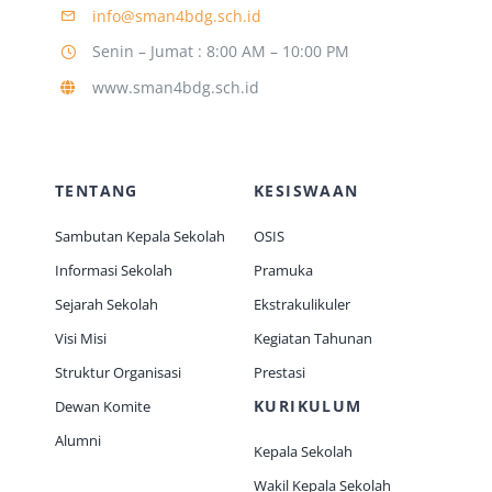
info@sman4bdg.sch.id
Senin – Jumat : 8:00 AM – 10:00 PM
Jurnal
www.sman4bdg.sch.id
Kegiatan Tahunan
TENTANG
KESISWAAN
kontak
Sambutan Kepala Sekolah
OSIS
Informasi Sekolah
Pramuka
Siswa
Sejarah Sekolah
Ekstrakulikuler
Visi Misi
Kegiatan Tahunan
Data Siswa
Struktur Organisasi
Prestasi
KURIKULUM
Dewan Komite
staf Sekolah
Alumni
Kepala Sekolah
Wakil Kepala Sekolah