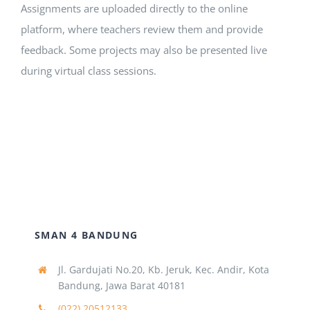
Assignments are uploaded directly to the online
platform, where teachers review them and provide
Jurnal
feedback. Some projects may also be presented live
during virtual class sessions.
Kegiatan Tahunan
kontak
Siswa
Data Siswa
SMAN 4 BANDUNG
staf Sekolah
Jl. Gardujati No.20, Kb. Jeruk, Kec. Andir, Kota
Bandung, Jawa Barat 40181
(022) 20512133