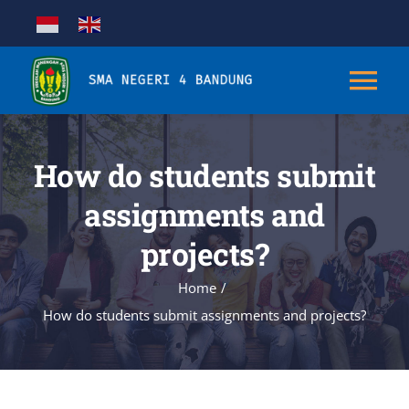
Skip
to
content
Tog
Nav
Tentang
How do students submit
assignments and
Kurikulum
projects?
Kesiswaan
Home
How do students submit assignments and projects?
Sarana & Prasarana
Aplikasi