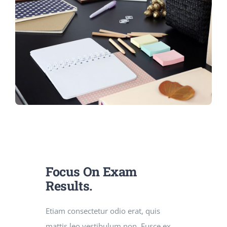
Jurnal
Kegiatan Tahunan
kontak
Siswa
Data Siswa
Focus On Exam
Results.
staf Sekolah
Etiam consectetur odio erat, quis
mattis leo vestibulum non. Fusce ex