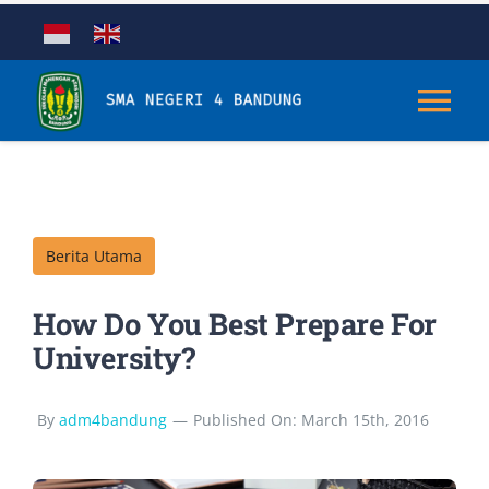
Skip
to
content
Tog
Nav
Tentang
Berita Utama
Kurikulum
How Do You Best Prepare For
Kesiswaan
University?
Sarana & Prasarana
By
adm4bandung
—
Published On: March 15th, 2016
Aplikasi