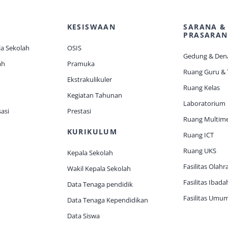
KESISWAAN
SARANA &
PRASARAN
a Sekolah
OSIS
Gedung & Den
ah
Pramuka
Ruang Guru &
Ekstrakulikuler
Ruang Kelas
Kegiatan Tahunan
Laboratorium
asi
Prestasi
Ruang Multim
KURIKULUM
Ruang ICT
Ruang UKS
Kepala Sekolah
Fasilitas Olahr
Wakil Kepala Sekolah
Fasilitas Ibada
Data Tenaga pendidik
Fasilitas Umu
Data Tenaga Kependidikan
Data Siswa