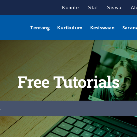
Komite
Staf
Siswa
Al
Tentang
Kurikulum
Kesiswaan
Saran
Free Tutorials