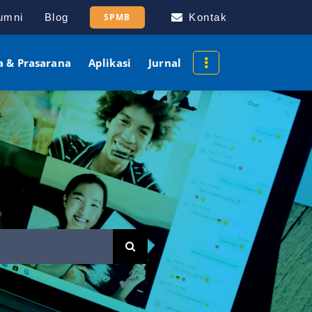
umni
Blog
SPMB
Kontak
a & Prasarana
Aplikasi
Jurnal