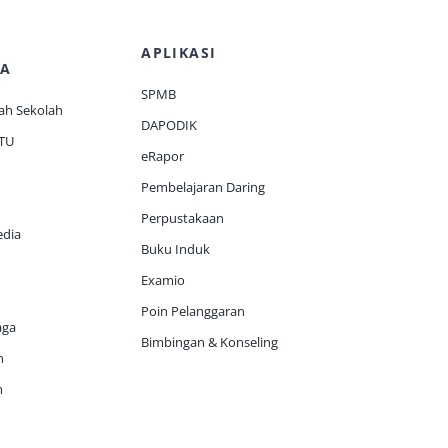
APLIKASI
A
SPMB
ah Sekolah
DAPODIK
 TU
eRapor
Pembelajaran Daring
Perpustakaan
edia
Buku Induk
Examio
Poin Pelanggaran
aga
Bimbingan & Konseling
h
m